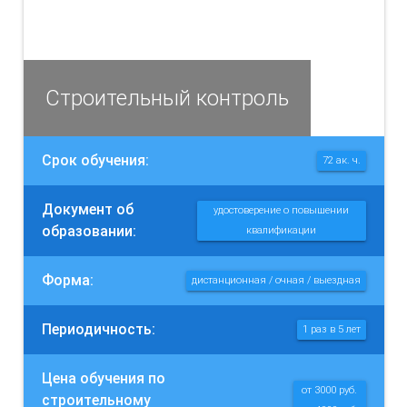
Строительный контроль
Срок обучения:
72 ак. ч.
Документ об
удостоверение о повышении
образовании:
квалификации
Форма:
дистанционная / очная / выездная
Периодичность:
1 раз в 5 лет
Цена обучения по
от 3000 руб.
строительному