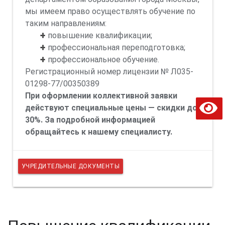
мы имеем право осуществлять обучение по
таким направлениям:
повышение квалификации;
профессиональная переподготовка;
профессиональное обучение.
Регистрационный номер лицензии № Л035-
01298-77/00350389
При оформлении коллективной заявки
х
В
е
р
с
и
я
д
л
я
с
л
а
б
о
в
и
д
я
щ
и
действуют специальные цены — скидки до
30%. За подробной информацией
обращайтесь к нашему специалисту.
УЧРЕДИТЕЛЬНЫЕ ДОКУМЕНТЫ