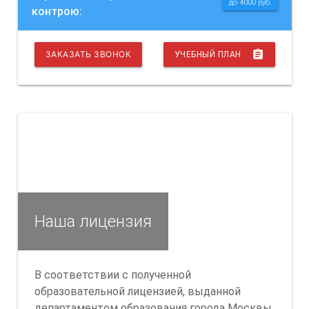
до 4000 руб.
контрою:
assignment
ЗАКАЗАТЬ ЗВОНОК
УЧЕБНЫЙ ПЛАН
Наша лицензия
В соответствии с полученной
образовательной лицензией, выданной
департаментом образования города Москвы,