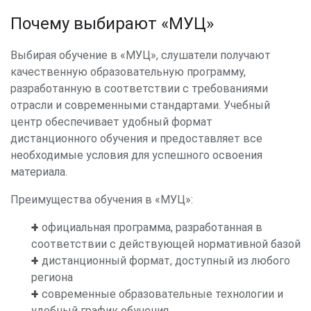
качеством работ
строительному контролю становится
Почему выбирают «МУЦ»
важным инструментом профессионального
развития. Специалисты приобретают
Выбирая обучение в «МУЦ», слушатели получают
Контроль за соответствием
навыки организации контроля, применения
качественную образовательную программу,
выполняемых работ
нормативных документов и принятия
разработанную в соответствии с требованиями
4
проектной документации и
16
обоснованных решений в рабочих
отрасли и современными стандартами. Учебный
требованиям технических
ситуациях. По итогам обучения слушатель
центр обеспечивает удобный формат
регламентов
получает удостоверение установленного
дистанционного обучения и предоставляет все
образца о повышении квалификации.
необходимые условия для успешного освоения
материала.
Помимо ключевых знаний в области
Исполнительная
контроля и надзора, участники курса
Преимущества обучения в «МУЦ»:
документация и
осваивают методы коммуникации в
5
12
ответственность в
профессиональной среде, учатся оценивать
официальная программа, разработанная в
строительном контроле
риски, проводить анализ технологических
соответствии с действующей нормативной базой
процессов, а также применять
дистанционный формат, доступный из любого
современные инструменты контроля
региона
качества. Это обеспечивает глубокое
современные образовательные технологии и
6
Итоговая аттестация
2
понимание всех этапов строительства и
удобный график обучения