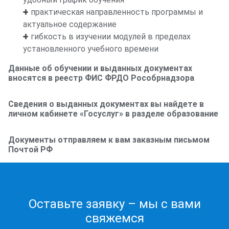
позволяет существенно повысить
практическая направленность программы и
эффективность работы специалиста.
актуальное содержание
Всего часов
72
Программа повышения квалификации по
гибкость в изучении модулей в пределах
строительному контролю направлена на
установленного учебного времени
развитие аналитического мышления,
Данные об обучении и выданных документах
повышение ответственности за конечный
вносятся в реестр ФИС ФРДО Рособрнадзора
результат и формирование комплексного
подхода к вопросам качества и
Сведения о выданных документах вы найдете в
безопасности.
личном кабинете «Госуслуг» в разделе образование
Документы отправляем к вам заказным письмом
Почтой РФ
Оставьте заявку – мы с вами
свяжемся