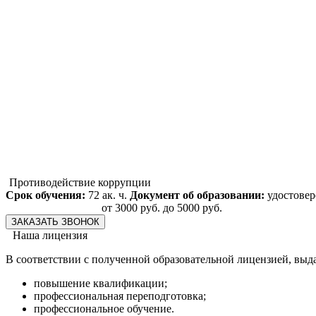
chevron_right
Документы НОЧУ ДПО МУЦ
chevron_right
Блог
chevron_right
Фото галерея
Противодействие коррупции
Срок обучения:
72 ак. ч.
Документ об образовании:
удостове
от 3000 руб. до 5000 руб.
ЗАКАЗАТЬ ЗВОНОК
Наша лицензия
В соответствии с полученной образовательной лицензией, выд
повышение квалификации;
профессиональная переподготовка;
профессиональное обучение.