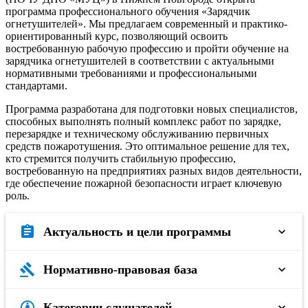
программа профессионального обучения «Зарядчик
огнетушителей». Мы предлагаем современный и практико-
ориентированный курс, позволяющий освоить
востребованную рабочую профессию и пройти обучение на
зарядчика огнетушителей в соответствии с актуальными
нормативными требованиями и профессиональными
стандартами.
Программа разработана для подготовки новых специалистов,
способных выполнять полный комплекс работ по зарядке,
перезарядке и техническому обслуживанию первичных
средств пожаротушения. Это оптимальное решение для тех,
кто стремится получить стабильную профессию,
востребованную на предприятиях разных видов деятельности,
где обеспечение пожарной безопасности играет ключевую
роль.
assignment
Актуальность и цели программы
gavel
Современные предприятия, офисные здания,
Нормативно-правовая база
торговые и производственные площадки обязаны
обеспечить регулярное обслуживание
огнетушителей. Поэтому специалист по зарядке
attribution
Обучение организовано на основании широкого
Категории слушателей