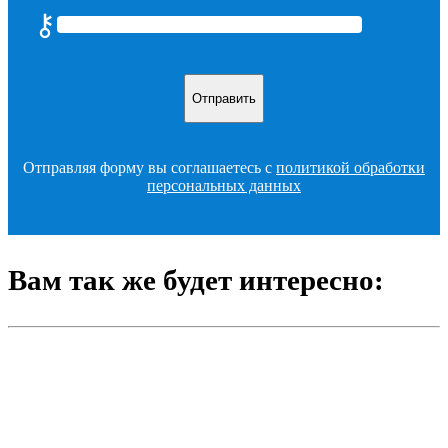
⚷
Введите цифрами: пять
16
Комплектность
18
17
Упаковка
8
Отправляя форму вы соглашаетесь с
политикой обработки
персональных данных
Требования к документации на
18
15
огнетушитель
Вам так же будет интересно:
Единая государственная система
19
предупреждения и ликвидации
15
чрезвычайных ситуаций. РСЧС