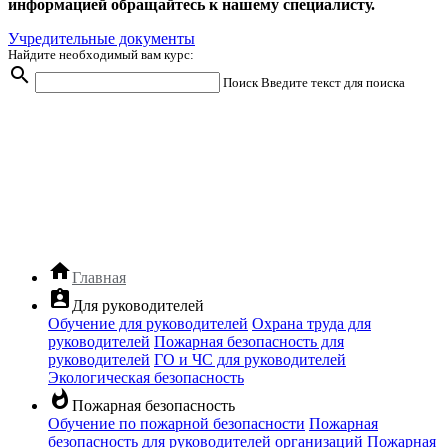
информацией обращайтесь к нашему специалисту.
Учредительные документы
Найдите необходимый вам курс:
search
Поиск
Введите текст для поиска
home
Главная
assignment_ind
Для руководителей
Обучение для руководителей
Охрана труда для
руководителей
Пожарная безопасность для
руководителей
ГО и ЧС для руководителей
Экологическая безопасность
whatshot
Пожарная безопасность
Обучение по пожарной безопасности
Пожарная
безопасность для руководителей организаций
Пожарная