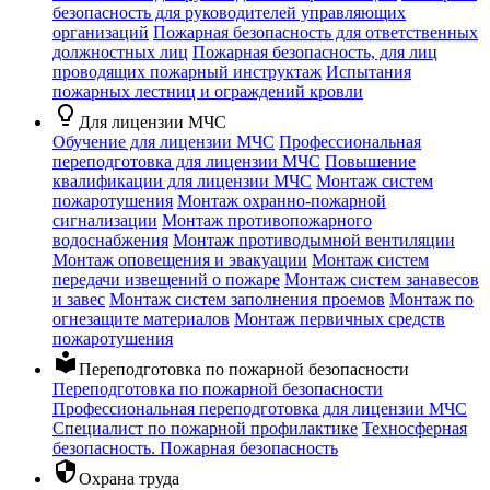
безопасность для руководителей управляющих
организаций
Пожарная безопасность для ответственных
должностных лиц
Пожарная безопасность, для лиц
проводящих пожарный инструктаж
Испытания
пожарных лестниц и ограждений кровли
lightbulb_outline
Для лицензии МЧС
Обучение для лицензии МЧС
Профессиональная
переподготовка для лицензии МЧС
Повышение
квалификации для лицензии МЧС
Монтаж систем
пожаротушения
Монтаж охранно-пожарной
сигнализации
Монтаж противопожарного
водоснабжения
Монтаж противодымной вентиляции
Монтаж оповещения и эвакуации
Монтаж систем
передачи извещений о пожаре
Монтаж систем занавесов
и завес
Монтаж систем заполнения проемов
Монтаж по
огнезащите материалов
Монтаж первичных средств
пожаротушения
local_library
Переподготовка по пожарной безопасности
Переподготовка по пожарной безопасности
Профессиональная переподготовка для лицензии МЧС
Специалист по пожарной профилактике
Техносферная
безопасность. Пожарная безопасность
security
Охрана труда