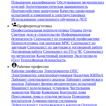
Повышение квалификации
Обслуживание медицинских
изделий
Антитеррористическая защищенность
Противодействие коррупции
Качество проведения
испытаний и измерений в электроустановках
Использование электронного обучения и ДОТ
person_add
Профпереподготовка
Профессиональная переподготовка
Охрана труда
Сметное дело в строительстве
Информационная
безопасность
Специалист по пожарной профилактике
Переподготовка для лицензии МЧС
Специалист по
закупкам
Специалист по закупкам и договорной работе
Договорная работа
Специалист по ГО и ЧС
Специалист
по метрологии
Кадастровый инженер
Экскурсоводо
(Гид)
Техносферная безопасность
account_circle
Рабочие профессии
Рабочие профессии
Электромонтер ОПС
Электромонтер электрооборудования
Наладчик КИПиА
Лаборант спектрального анализа
Лаборант химического
анализа
Лаборант физико-механических испытаний
Машинист холодильных установок
Чистильщик
дымоходов
Маляр
Каменщик
Контролер лома
Прессовщик лома и отходов металла
Помощник
воспитателя
Администратор гостиницы
Дефектоскопист ультразвукового контроля
Оператор