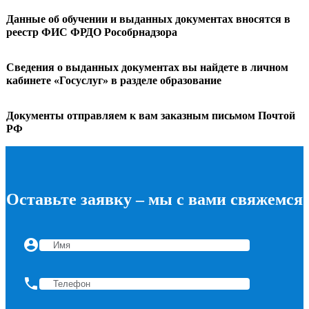
Данные об обучении и выданных документах вносятся в
реестр ФИС ФРДО Рособрнадзора
Заряды к воздушно-пенным и
11
воздушно-эмульсионным
12
огнетушителям
Сведения о выданных документах вы найдете в личном
кабинете «Госуслуг» в разделе образование
Документы отправляем к вам заказным письмом Почтой
12
Технические требования
14
РФ
13
Маркировка огнетушителей
16
Оставьте заявку – мы с вами свяжемся
14
Правила приемки
9
account_circle
phone
15
Методы испытаний
11