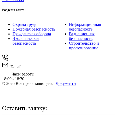
Разделы сайта:
Охрана труда
Информационная
Пожарная безопасность
безопасность
Гражданская оборона
Радиационная
Экологическая
безопасность
безопасность
Строительство и
проектирование
+7 (831) 234-47-32
E-mail:
info@nousro-nn.ru
Часы работы:
8:00 - 18:30
© 2026 Все права защищены.
Документы
Министерство науки и высшего образования Российской
Федерации https://minobrnauki.gov.ru/
Министерство просвещения Российской Федерации
https://edu.gov.ru/
Оставить заявку: