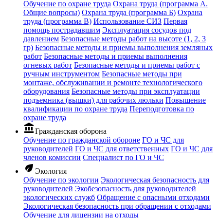
Обучение по охране труда
Охрана труда (программа А.
Общие вопросы)
Охрана труда (программа Б)
Охрана
труда (программа В)
Использование СИЗ
Первая
помощь пострадавшим
Эксплуатация сосудов под
давлением
Безопасные методы работ на высоте (1, 2, 3
гр)
Безопасные методы и приемы выполнения земляных
работ
Безопасные методы и приемы выполнения
огневых работ
Безопасные методы и приемы работ с
ручным инструментом
Безопасные методы при
монтаже, обслуживании и ремонте технологического
оборудования
Безопасные методы при эксплуатации
подъемника (вышки) для рабочих люльки
Повышение
квалификации по охране труда
Переподготовка по
охране труда
account_balance
Гражданская оборона
Обучение по гражданской обороне
ГО и ЧС для
руководителей
ГО и ЧС для ответственных
ГО и ЧС для
членов комиссии
Специалист по ГО и ЧС
eco
Экология
Обучение по экологии
Экологическая безопасность для
руководителей
Экобезопасность для руководителей
экологических служб
Обращение с опасными отходами
Экологическая безопасность при обращении с отходами
Обучение для лицензии на отходы