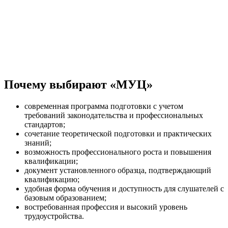
Огнетушители порошковые
7
13
ОПУ-5 и ОПУ-10
Почему выбирают «МУЦ»
Тактико-технические
8
характеристики углекислотных
32
современная программа подготовки с учетом
огнетушителей
требований законодательства и профессиональных
стандартов;
сочетание теоретической подготовки и практических
знаний;
Требования к эксплуатации
возможность профессионального роста и повышения
9
30
огнетушителей
квалификации;
документ установленного образца, подтверждающий
квалификацию;
удобная форма обучения и доступность для слушателей с
базовым образованием;
Источники давления для
10
16
востребованная профессия и высокий уровень
огнетушителей
трудоустройства.