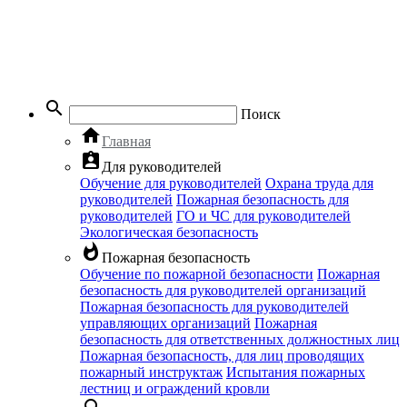
search
Поиск
home
Главная
assignment_ind
Для руководителей
Обучение для руководителей
Охрана труда для
руководителей
Пожарная безопасность для
руководителей
ГО и ЧС для руководителей
Экологическая безопасность
whatshot
Пожарная безопасность
Обучение по пожарной безопасности
Пожарная
безопасность для руководителей организаций
Пожарная безопасность для руководителей
управляющих организаций
Пожарная
безопасность для ответственных должностных лиц
Пожарная безопасность, для лиц проводящих
пожарный инструктаж
Испытания пожарных
лестниц и ограждений кровли