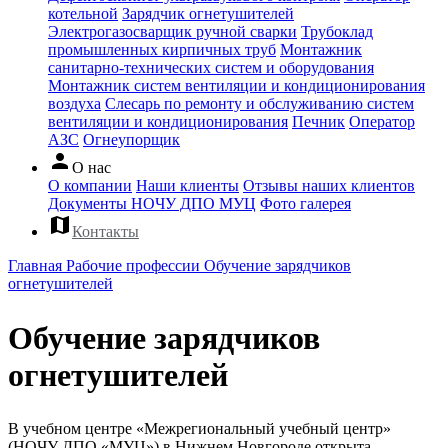
котельной
Зарядчик огнетушителей
Электрогазосварщик ручной сварки
Трубоклад
промышленных кирпичных труб
Монтажник
санитарно-технических систем и оборудования
Монтажник систем вентиляции и кондиционирования
воздуха
Слесарь по ремонту и обслуживанию систем
вентиляции и кондиционирования
Печник
Оператор
АЗС
Огнеупорщик
person
О нас
О компании
Наши клиенты
Отзывы наших клиентов
Документы НОЧУ ДПО МУЦ
Фото галерея
map
Контакты
Главная
Рабочие профессии
Обучение зарядчиков
огнетушителей
Обучение зарядчиков
огнетушителей
В учебном центре «Межрегиональный учебный центр»
(НОЧУ ДПО «МУЦ») в Нижнем Новгороде открыта