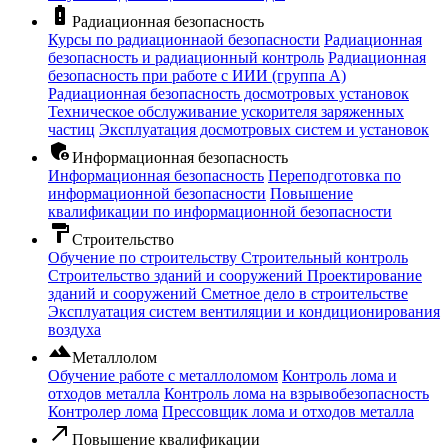
battery_alert
Радиационная безопасность
Курсы по радиационнаой безопасности
Радиационная
безопасность и радиационный контроль
Радиационная
безопасность при работе с ИИИ (группа А)
Радиационная безопасность досмотровых установок
Техническое обслуживание ускорителя заряженных
частиц
Эксплуатация досмотровых систем и установок
admin_panel_settings
Информационная безопасность
Информационная безопасность
Переподготовка по
информационной безопасности
Повышение
квалификации по информационной безопасности
format_paint
Строительство
Обучение по строительству
Строительный контроль
Строительство зданий и сооружений
Проектирование
зданий и сооружений
Сметное дело в строительстве
Эксплуатация систем вентиляции и кондиционирования
воздуха
filter_hdr
Металлолом
Обучение работе с металлоломом
Контроль лома и
отходов металла
Контроль лома на взрывобезопасность
Контролер лома
Прессовщик лома и отходов металла
call_made
Повышение квалификации