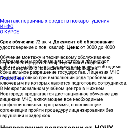
Монтаж первичных средств пожаротушения
ИНФО
О КУРСЕ
Срок обучения:
72 ак. ч.
Документ об образовании:
удостоверение о пов. квалиф.
Цена:
от 3000 до 4000
Обучение монтажу и техническому обслуживанию
Современным организациям, которые планируют
первичных средств пожаротушения с выдачей
работать в сфере противопожарных услуг, необходимо
удостоверения о повышении квалификации.
официальное разрешение государства. Лицензия МЧС
выдается только при выполнении ряда требований,
Подробнее
ключевым из которых является подготовка сотрудников.
В Межрегиональном учебном центре в Нижнем
Новгороде предлагается дистанционное обучение для
лицензии МЧС, включающее все необходимые
профессиональные программы, позволяющие
организации пройти процедуру лицензирования без
нарушений и задержек.
Направления подготовки от НОЧУ