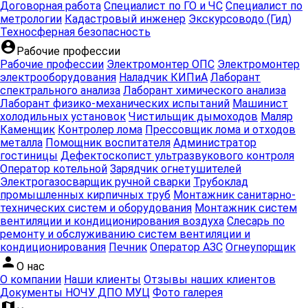
Договорная работа
Специалист по ГО и ЧС
Специалист по
метрологии
Кадастровый инженер
Экскурсоводо (Гид)
Техносферная безопасность
account_circle
Рабочие профессии
Рабочие профессии
Электромонтер ОПС
Электромонтер
электрооборудования
Наладчик КИПиА
Лаборант
спектрального анализа
Лаборант химического анализа
Лаборант физико-механических испытаний
Машинист
холодильных установок
Чистильщик дымоходов
Маляр
Каменщик
Контролер лома
Прессовщик лома и отходов
металла
Помощник воспитателя
Администратор
гостиницы
Дефектоскопист ультразвукового контроля
Оператор котельной
Зарядчик огнетушителей
Электрогазосварщик ручной сварки
Трубоклад
промышленных кирпичных труб
Монтажник санитарно-
технических систем и оборудования
Монтажник систем
вентиляции и кондиционирования воздуха
Слесарь по
ремонту и обслуживанию систем вентиляции и
кондиционирования
Печник
Оператор АЗС
Огнеупорщик
person
О нас
О компании
Наши клиенты
Отзывы наших клиентов
Документы НОЧУ ДПО МУЦ
Фото галерея
map