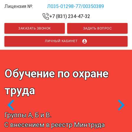
Лицензия №:
Л035-01298-77/00350389
+7 (831) 234-47-32
ЗАКАЗАТЬ ЗВОНОК
ЗАДАТЬ ВОПРОС
account_circle
ЛИЧНЫЙ КАБИНЕТ
Обучение по охране
труда
chevron_left
chevron_right
Группы А, Б и В.
С внесением в реестр Минтруда